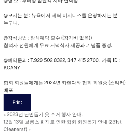
@장 소 : 후러싱 삼원각 지하 연회장
@모시는 분 : 뉴욕에서 세탁 비지니스를 운영하시는 분
누구나.
@참석방법 : 참석예약 필수 ((참가비 없음))
참석자 전원에게 무료 저녁식사 제공과 기념품 증정.
@예약문의 : T.929 502 8322, 347 415 2700, 카톡 ID :
KCANY
협회 회원들에게는 2024년 카렌다와 협회 회원증 (스티커)
배포
Print
«
2023년 난민돕기 옷 수거 행사 안내.
12월 13일 브롱스 화재로 인한 협회 회원돕기 안내 (231st
Cleanersf)
»