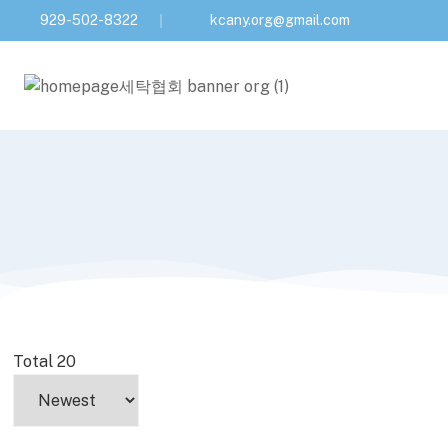
929-502-8322
kcany.org@gmail.com
Total 20