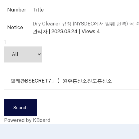
Number
Title
Dry Cleaner 규정 (NYSDEC에서 발췌 번역) 꼭
Notice
관리자
|
2023.08.24
|
Views 4
1
Search
Powered by KBoard