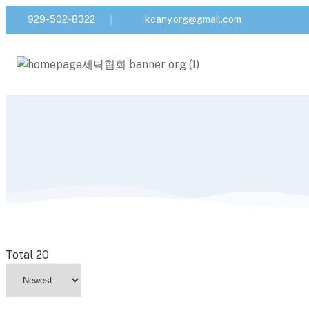
929-502-8322
kcany.org@gmail.com
Total 20