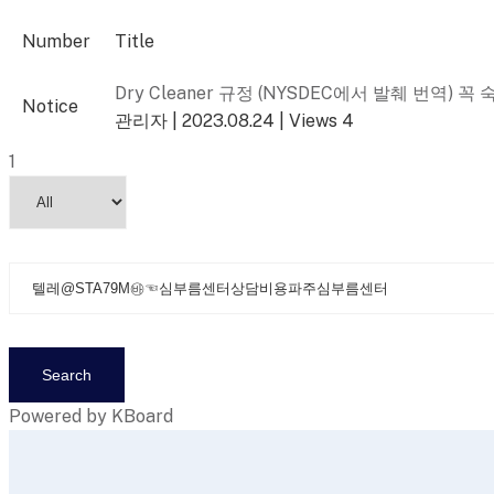
Number
Title
Dry Cleaner 규정 (NYSDEC에서 발췌 번역) 꼭
Notice
관리자
|
2023.08.24
|
Views 4
1
Search
Powered by KBoard