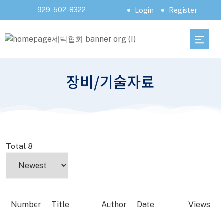
Login
Register
929-502-8322
장비/기술자료
Total 8
Number
Title
Author
Date
Views