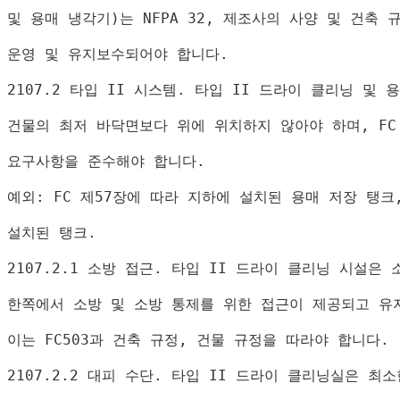
및 용매 냉각기
)
는 
NFPA 32, 
제조사의 사양 및 건축 
운영 및 유지보수되어야 합니다
.
2107.2 
타입 
II 
시스템
. 
타입 
II 
드라이 클리닝 및 
건물의 최저 바닥면보다 위에 위치하지 않아야 하며
, FC
요구사항을 준수해야 합니다
.
예외
: FC 
제
57
장에 따라 지하에 설치된 용매 저장 탱크
설치된 탱크
.
2107.2.1 
소방 접근
. 
타입 
II 
드라이 클리닝 시설은 
한쪽에서 소방 및 소방 통제를 위한 접근이 제공되고 유
이는 
FC503
과 건축 규정
, 
건물 규정을 따라야 합니다
.
2107.2.2 
대피 수단
. 
타입 
II 
드라이 클리닝실은 최소