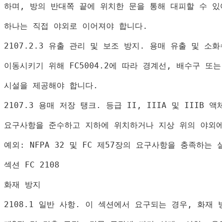
하며
, 
방의 반대쪽 끝에 위치한 문을 통해 대피할 수 있
하나는 직접 야외로 이어져야 합니다
.
2107.2.3 
유출 관리 및 보조 방지
. 
용매 유출 및 소화
이동시키기 위해 
FC5004.2
에 따라 경계선
, 
배수구 또는
시설을 제공해야 합니다
.
2107.3 
용매 저장 탱크
. 
등급 
II, IIIA 
및 
IIIB 
액
요구사항을 준수하고 지하에 위치하거나 지상 위의 야외
예외
: NFPA 32 
및 
FC 
제
57
장의 요구사항을 충족하는 
섹션 
FC 2108
화재 방지
2108.1 
일반 사항
. 
이 섹션에서 요구되는 경우
, 
화재 