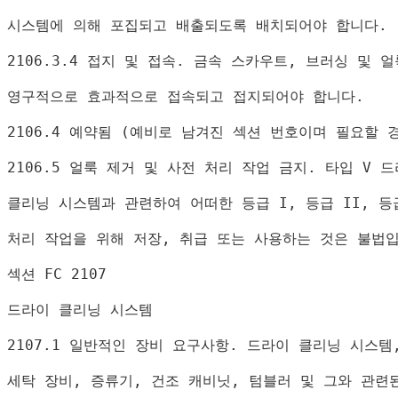
시스템에 의해 포집되고 배출되도록 배치되어야 합니다
.
2106.3.4 
접지 및 접속
. 
금속 스카우트
, 
브러싱 및 얼
영구적으로 효과적으로 접속되고 접지되어야 합니다
.
2106.4 
예약됨 
(
예비로 남겨진 섹션 번호이며 필요할 
2106.5 
얼룩 제거 및 사전 처리 작업 금지
. 
타입 
V 
드
클리닝 시스템과 관련하여 어떠한 등급 
I, 
등급 
II, 
등
처리 작업을 위해 저장
, 
취급 또는 사용하는 것은 불법
섹션 
FC 2107
드라이 클리닝 시스템
2107.1 
일반적인 장비 요구사항
. 
드라이 클리닝 시스템
세탁 장비
, 
증류기
, 
건조 캐비닛
, 
텀블러 및 그와 관련