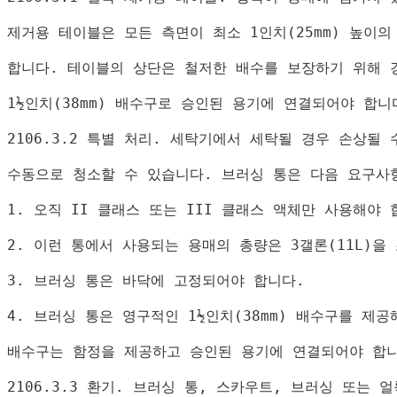
제거용 테이블은 모든 측면이 최소 
1
인치
(25mm) 
높이의
합니다
. 
테이블의 상단은 철저한 배수를 보장하기 위해 
1½
인치
(38mm) 
배수구로 승인된 용기에 연결되어야 합니
2106.3.2 
특별 처리
. 
세탁기에서 세탁될 경우 손상될 
수동으로 청소할 수 있습니다
. 
브러싱 통은 다음 요구사
1. 
오직 
II 
클래스 또는 
III 
클래스 액체만 사용해야 
2. 
이런 통에서 사용되는 용매의 총량은 
3
갤론
(11L)
을
3. 
브러싱 통은 바닥에 고정되어야 합니다
.
4. 
브러싱 통은 영구적인 
1½
인치
(38mm) 
배수구를 제공
배수구는 함정을 제공하고 승인된 용기에 연결되어야 합
2106.3.3 
환기
. 
브러싱 통
, 
스카우트
, 
브러싱 또는 얼