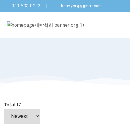
929-502-8322
kcany.org@gmail.com
Total 17